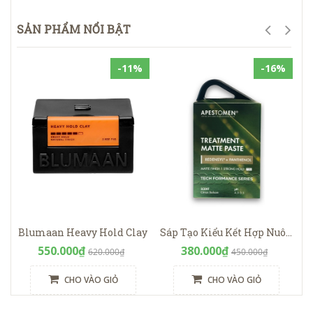
SẢN PHẨM NỔI BẬT
-11%
-16%
Blumaan Heavy Hold Clay
Sáp Tạo Kiểu Kết Hợp Nuôi Dưỡng Tóc Apestomen Treatment Matte Paste
550.000₫
380.000₫
620.000₫
450.000₫
CHO VÀO GIỎ
CHO VÀO GIỎ