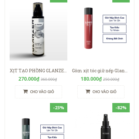
XỊT TẠO PHỒNG GLANZEN BOOSTER PREMIUM
Gôm xịt tóc giữ nếp Glanzen Original 380ml
270.000₫
180.000₫
360.000₫
250.000₫
CHO VÀO GIỎ
CHO VÀO GIỎ
-23%
-82%