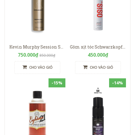
Kevin Murphy Session Spray
Gôm xịt tóc Schwarzkopf Osis+ Session Extra Strong 300ml
750.000₫
450.000₫
850.000₫
CHO VÀO GIỎ
CHO VÀO GIỎ
-15%
-14%