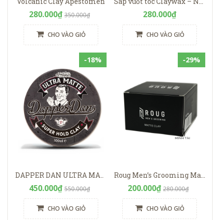
Volcanic Clay Apestomen
Sáp vuốt tóc Claywax – Nourishing Styling Hair Wax Rusty Lab
280.000₫
280.000₫
350.000₫
CHO VÀO GIỎ
CHO VÀO GIỎ
-18%
-29%
DAPPER DAN ULTRA MATTE CLAY 100ML
Roug Men’s Grooming Matte Clay
450.000₫
200.000₫
550.000₫
280.000₫
CHO VÀO GIỎ
CHO VÀO GIỎ