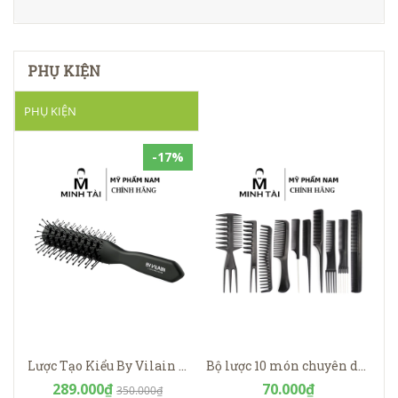
PHỤ KIỆN
PHỤ KIỆN
-17%
Lược Tạo Kiểu By Vilain Skeleton - Hàng chính hãng
Bộ lược 10 món chuyên dụng bằng nhựa chống tĩnh điện
289.000₫
70.000₫
350.000₫