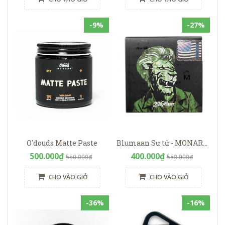
-9%
-27%
O'douds Matte Paste
Blumaan Sư tử - MONARCH MATTE PASTE
500.000₫
400.000₫
550.000₫
550.000₫
CHO VÀO GIỎ
CHO VÀO GIỎ
-36%
-16%