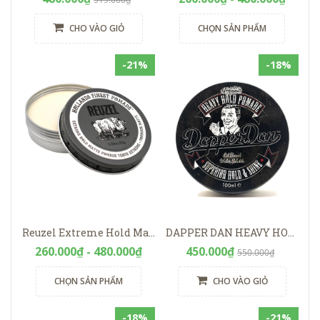
CHO VÀO GIỎ
CHỌN SẢN PHẨM
-21%
-18%
Reuzel Extreme Hold Matte Pomade
DAPPER DAN HEAVY HOLD POMADE 100ML
260.000₫ - 480.000₫
450.000₫
550.000₫
CHỌN SẢN PHẨM
CHO VÀO GIỎ
-18%
-21%