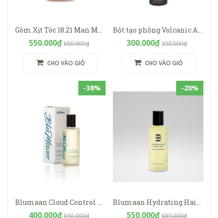
Gôm Xịt Tóc 18.21 Man Made Premium Hair Spray 283gr
Bột tạo phồng Volcanic Ash Styling Powder
550.000₫
300.000₫
650.000₫
350.000₫
CHO VÀO GIỎ
CHO VÀO GIỎ
-38%
-20%
Blumaan Cloud Control Hair Oil 60ml
Blumaan Hydrating Hair Oil
400.000₫
550.000₫
650.000₫
689.000₫