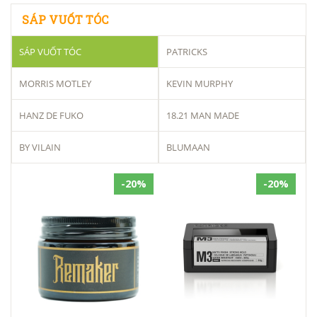
SÁP VUỐT TÓC
SÁP VUỐT TÓC
PATRICKS
MORRIS MOTLEY
KEVIN MURPHY
HANZ DE FUKO
18.21 MAN MADE
BY VILAIN
BLUMAAN
-20%
-20%