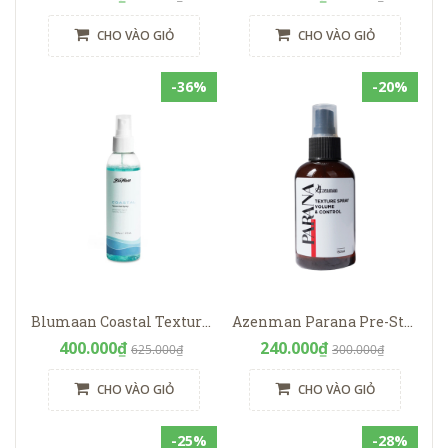
CHO VÀO GIỎ
CHO VÀO GIỎ
-36%
-20%
Blumaan Coastal Texture Salt Spray
Azenman Parana Pre-Styling Spray
400.000₫
240.000₫
625.000₫
300.000₫
CHO VÀO GIỎ
CHO VÀO GIỎ
-25%
-28%