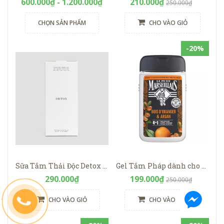
600.000₫ - 1.200.000₫
210.000₫
250.000₫
CHỌN SẢN PHẨM
CHO VÀO GIỎ
-20%
Sữa Tắm Thải Độc Detox Rusty Lab
Gel Tắm Pháp dành cho Nam Le Petit Marseillais 4in1 Gỗ Cam & dầu Argan hữu cơ
290.000₫
199.000₫
250.000₫
CHO VÀO GIỎ
CHO VÀO GIỎ