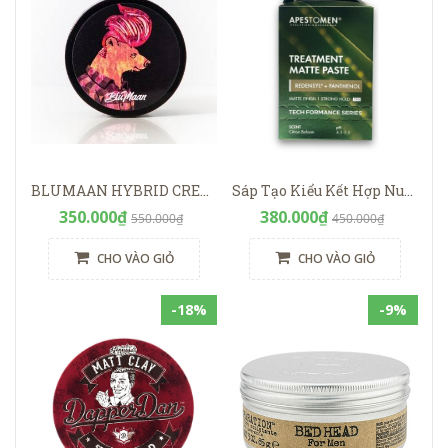
BLUMAAN HYBRID CREAM CLAY ( Gấu Đỏ )
Sáp Tạo Kiểu Kết Hợp Nuôi Dưỡng Tóc Apestomen Treatment Matte Paste
350.000₫
380.000₫
550.000₫
450.000₫
CHO VÀO GIỎ
CHO VÀO GIỎ
-18%
-9%