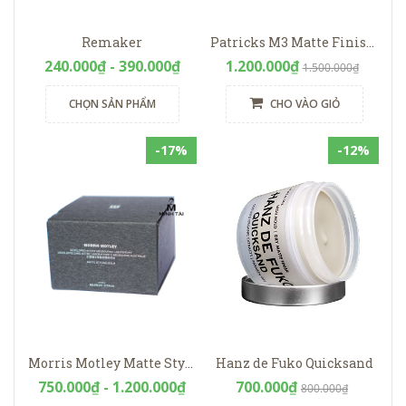
Remaker
Patricks M3 Matte Finish | Strong Hold Styling Product – 75g
240.000₫ - 390.000₫
1.200.000₫
1.500.000₫
CHỌN SẢN PHẨM
CHO VÀO GIỎ
-17%
-12%
Morris Motley Matte Styling Balm
Hanz de Fuko Quicksand
750.000₫ - 1.200.000₫
700.000₫
800.000₫