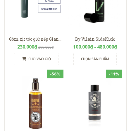
Gôm xịt tóc giữ nếp Glanzen Prime Floral 380ml
By Vilain SideKick
230.000₫
100.000₫ - 480.000₫
299.000₫
CHO VÀO GIỎ
CHỌN SẢN PHẨM
-56%
-11%