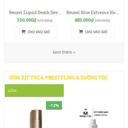
Reuzel Liquid Death Severed Head Clay Pomade
Reuzel Blue Extreme Hold Matte Pomade
550.000₫
480.000₫
615.000₫
545.000₫
CHO VÀO GIỎ
CHO VÀO GIỎ
Xem thêm +
GÔM XỊT TÓC & PRESTYLING & DƯỠNG TÓC
GÔM
-12%