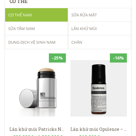
CƠ THỂ
CƠ THỂ NAM
SỮA RỬA MẶT
SỮA TẮM NAM
LĂN KHỬ MÙI
DUNG DỊCH VỆ SINH NAM
CHÂN
-25%
-16%
Lăn khử mùi Patricks ND1 | Natural Deodorant
Lăn khử mùi Opulence – Herbal Deodorant Anti-perspirant Rusty Lab