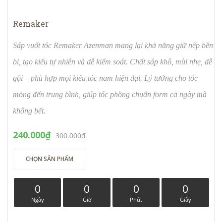
Remaker
Sáp vuốt tóc Remaker Azenman mang lại khả năng giữ nếp bền
bỉ, tạo kiểu tự nhiên và dễ kiểm soát. Chất sáp khô, mùi nhẹ, dễ
gội – phù hợp mọi kiểu tóc nam hiện đại. Lý tưởng cho tóc
mỏng đến trung bình, giúp tóc phồng chuẩn form cả ngày mà
không bết.
240.000₫
300.000₫
CHỌN SẢN PHẨM
0
0
0
0
Ngày
Giờ
Phút
Giây