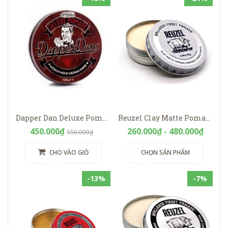
Dapper Dan Deluxe Pomade
Reuzel Clay Matte Pomade
450.000₫
260.000₫ - 480.000₫
550.000₫
CHO VÀO GIỎ
CHỌN SẢN PHẨM
-13%
-7%