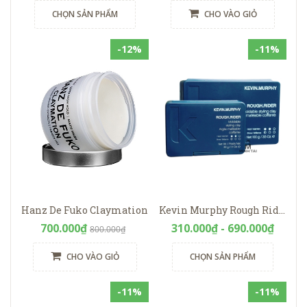
CHỌN SẢN PHẨM
CHO VÀO GIỎ
-12%
-11%
Hanz De Fuko Claymation
Kevin Murphy Rough Rider
700.000₫
310.000₫ - 690.000₫
800.000₫
CHO VÀO GIỎ
CHỌN SẢN PHẨM
-11%
-11%