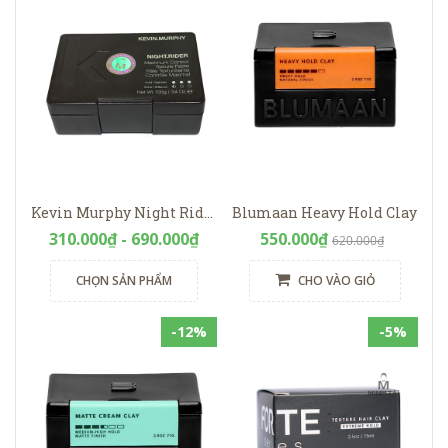
Kevin Murphy Night Rider
Blumaan Heavy Hold Clay
310.000₫ - 690.000₫
550.000₫
620.000₫
CHỌN SẢN PHẨM
CHO VÀO GIỎ
-12%
-5%