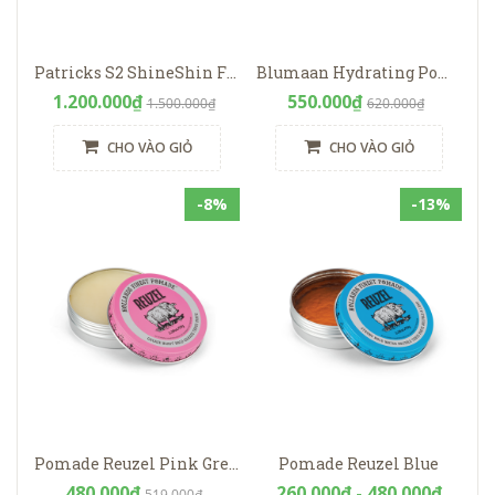
Patricks S2 ShineShin Finish | Medium Hold
Blumaan Hydrating Pomade
1.200.000₫
550.000₫
1.500.000₫
620.000₫
CHO VÀO GIỎ
CHO VÀO GIỎ
-8%
-13%
Pomade Reuzel Pink Grease Heavy Hold
Pomade Reuzel Blue
480.000₫
260.000₫ - 480.000₫
519.000₫