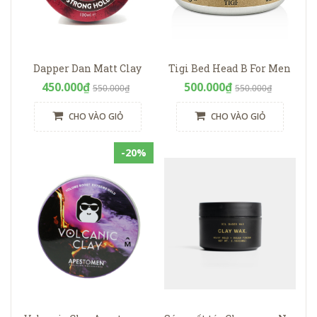
Dapper Dan Matt Clay
Tigi Bed Head B For Men
450.000₫
500.000₫
550.000₫
550.000₫
CHO VÀO GIỎ
CHO VÀO GIỎ
-20%