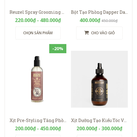
Reuzel Spray Grooming Tonic
Bột Tạo Phồng Dapper Dan ULTRA MATTE TEXTURE DUST
220.000₫ - 480.000₫
400.000₫
450.000₫
CHỌN SẢN PHẨM
CHO VÀO GIỎ
-20%
Xịt Pre-Styling Tăng Phồng Reuzel Surf Tonic
Xịt Dưỡng Tạo Kiểu Tóc Valerie - Rusty Lab
200.000₫ - 450.000₫
200.000₫ - 300.000₫