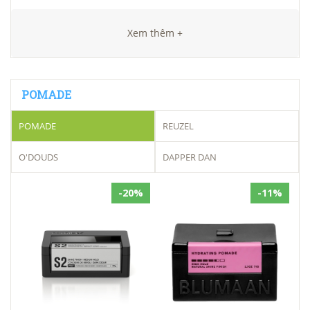
Xem thêm +
POMADE
POMADE
REUZEL
O'DOUDS
DAPPER DAN
-20%
-11%