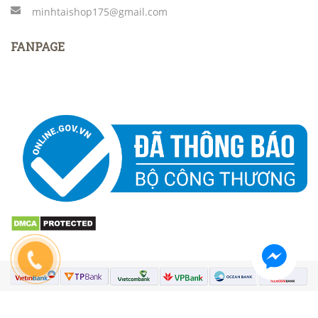
minhtaishop175@gmail.com
FANPAGE
© Bản quyền thuộc về Medusa Team | Cung cấp bởi Sapo.