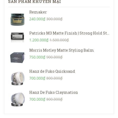
SẢN PHẨM KHUYẾN MẠI
Remaker
240.000₫
300.000₫
Patricks M3 Matte Finish | Strong Hold Styling Product – 75g
1.200.000₫
1.500.000₫
Morris Motley Matte Styling Balm
750.000₫
900.000₫
Hanz de Fuko Quicksand
700.000₫
800.000₫
Hanz De Fuko Claymation
700.000₫
800.000₫