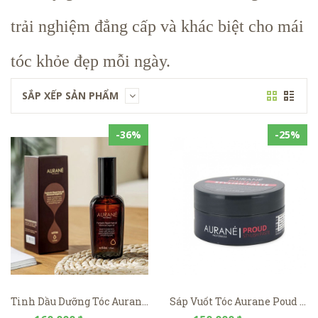
trải nghiệm đẳng cấp và khác biệt cho mái
tóc khỏe đẹp mỗi ngày.
SẮP XẾP SẢN PHẨM
-36%
-25%
Tinh Dầu Dưỡng Tóc Aurane Softliss Fantastic Repair Hair Oil 125ml
Sáp Vuốt Tóc Aurane Poud Stylish Paste