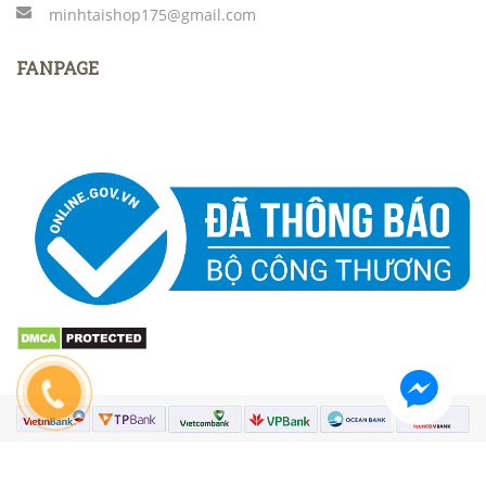
minhtaishop175@gmail.com
FANPAGE
© Bản quyền thuộc về Medusa Team | Cung cấp bởi Sapo.