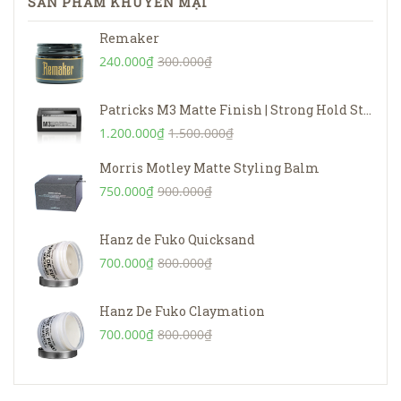
SẢN PHẨM KHUYẾN MẠI
Remaker
240.000₫
300.000₫
Patricks M3 Matte Finish | Strong Hold Styling Product – 75g
1.200.000₫
1.500.000₫
Morris Motley Matte Styling Balm
750.000₫
900.000₫
Hanz de Fuko Quicksand
700.000₫
800.000₫
Hanz De Fuko Claymation
700.000₫
800.000₫