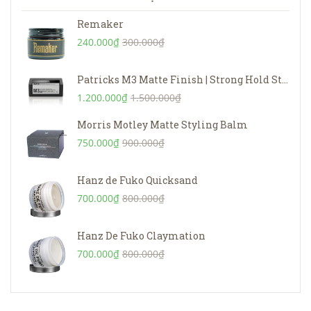
Remaker
240.000₫
300.000₫
Patricks M3 Matte Finish | Strong Hold Styling Product – 75g
1.200.000₫
1.500.000₫
Morris Motley Matte Styling Balm
750.000₫
900.000₫
Hanz de Fuko Quicksand
700.000₫
800.000₫
Hanz De Fuko Claymation
700.000₫
800.000₫