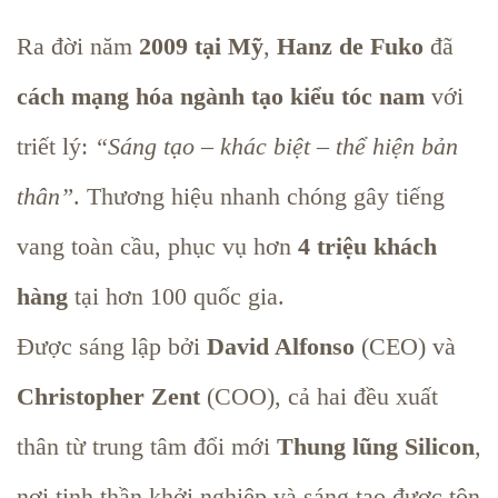
Ra đời năm
2009 tại Mỹ
,
Hanz de Fuko
đã
cách mạng hóa ngành tạo kiểu tóc nam
với
triết lý:
“Sáng tạo – khác biệt – thể hiện bản
thân”
. Thương hiệu nhanh chóng gây tiếng
vang toàn cầu, phục vụ hơn
4 triệu khách
hàng
tại hơn 100 quốc gia.
Được sáng lập bởi
David Alfonso
(CEO) và
Christopher Zent
(COO), cả hai đều xuất
thân từ trung tâm đổi mới
Thung lũng Silicon
,
nơi tinh thần khởi nghiệp và sáng tạo được tôn