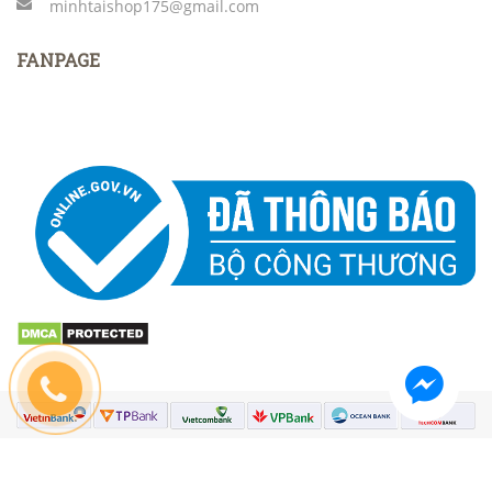
minhtaishop175@gmail.com
FANPAGE
© Bản quyền thuộc về Medusa Team | Cung cấp bởi Sapo.