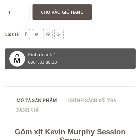
CHO VÀO GIỎ HÀNG
Chia sẻ:
Kinh doanh 1
0961.83.88.33
MÔ TẢ SẢN PHẨM
CHÍNH SÁCH ĐỔI TRẢ
ĐÁNH GIÁ
Gôm xịt Kevin Murphy Session