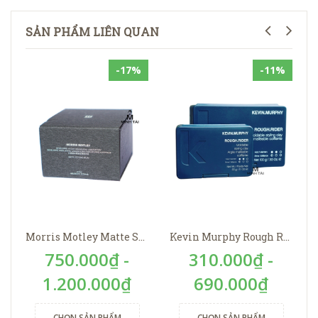
SẢN PHẨM LIÊN QUAN
-17%
-11%
Morris Motley Matte Styling Balm
Kevin Murphy Rough Rider
750.000₫ -
310.000₫ -
1.200.000₫
690.000₫
CHỌN SẢN PHẨM
CHỌN SẢN PHẨM