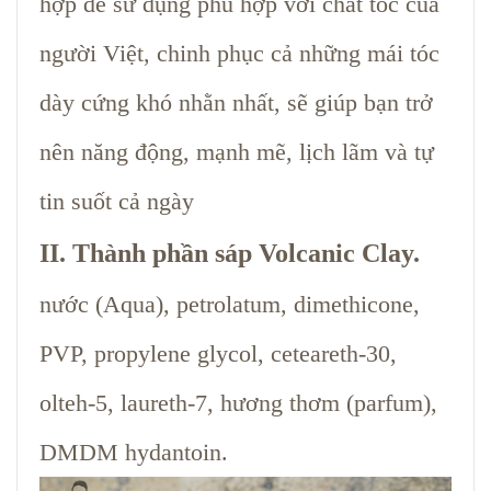
hợp để sử dụng phù hợp với chất tóc của
người Việt, chinh phục cả những mái tóc
dày cứng khó nhằn nhất, sẽ giúp bạn trở
nên năng động, mạnh mẽ, lịch lãm và tự
tin suốt cả ngày
II. Thành phần sáp Volcanic Clay.
nước (Aqua), petrolatum, dimethicone,
PVP, propylene glycol, ceteareth-30,
olteh-5, laureth-7, hương thơm (parfum),
DMDM hydantoin.