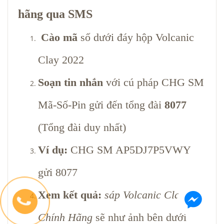
hãng qua SMS
Cào mã
số dưới đáy hộp Volcanic
Clay 2022
Soạn tin nhắn
với cú pháp CHG SM
Mã-Số-Pin gửi đến tổng đài
8077
(Tổng đài duy nhất)
Ví dụ:
CHG SM AP5DJ7P5VWY
gửi 8077
Xem kết quả:
sáp Volcanic Clay
Chính Hãng
sẽ như ảnh bên dưới