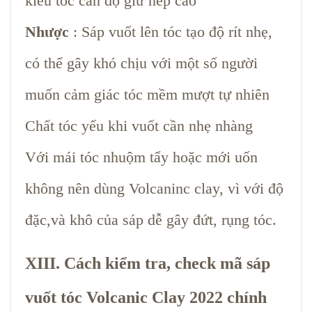
kiểu tóc cần độ giữ nếp cao
Nhược
: Sáp vuốt lên tóc tạo độ rít nhẹ,
có thể gây khó chịu với một số người
muốn cảm giác tóc mềm mượt tự nhiên
Chất tóc yếu khi vuốt cần nhẹ nhàng
Với mái tóc nhuộm tẩy hoặc mới uốn
không nên dùng Volcaninc clay, vì với độ
đặc,và khô của sáp dễ gây đứt, rụng tóc.
XIII. Cách kiểm tra, check mã sáp
vuốt tóc Volcanic Clay 2022 chính