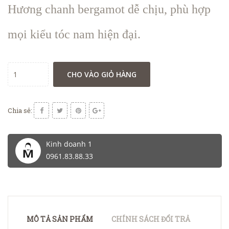
Hương chanh bergamot dễ chịu, phù hợp
mọi kiểu tóc nam hiện đại.
CHO VÀO GIỎ HÀNG
Chia sẻ:
Kinh doanh 1
0961.83.88.33
MÔ TẢ SẢN PHẨM
CHÍNH SÁCH ĐỔI TRẢ