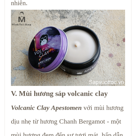
nhiên.
V. Mùi hương sáp volcanic clay
Volcanic Clay Apestomen
với mùi hương
dịu nhẹ từ hương Chanh Bergamot - một
mùi hương đem đến sự tươi mát, hấp dẫn