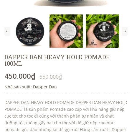
DAPPER DAN HEAVY HOLD POMADE
100ML
450.000₫
550.000₫
Nhà sản xuất: Dapper Dan
DAPPER DAN HEAVY HOLD POMADE DAPPER DAN HEAVY HOLD
POMADE là sản phẩm Pomade cao cấp với khả năng giữ nếp
cực tốt cho tóc đi cùng với thành phần tự nhiên và chất
dưỡng tóc,không gây hại cho tóc với dộ giữ nếp cao như
pomade gốc dầu nhưng lại dễ gội rửa Hãng sản xuất : Dapper