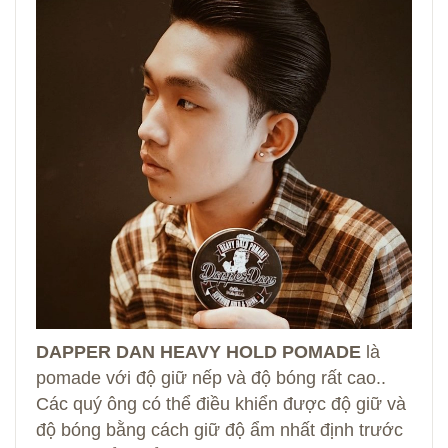
DAPPER DAN HEAVY HOLD POMADE
là
pomade với độ giữ nếp và độ bóng rất cao..
Các quý ông có thể điều khiển được độ giữ và
độ bóng bằng cách giữ độ ẩm nhất định trước