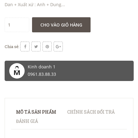
Dan + Xuất xứ : Anh + Dung...
CHO VÀO GIỎ HÀNG
Chia sẻ:
Kinh doanh 1
0961.83.88.33
MÔ TẢ SẢN PHẨM
CHÍNH SÁCH ĐỔI TRẢ
ĐÁNH GIÁ