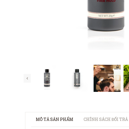
MÔ TẢ SẢN PHẨM
CHÍNH SÁCH ĐỔI TRẢ