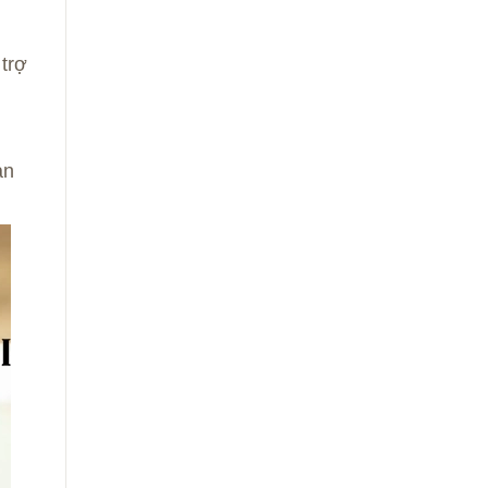
 trợ
ản