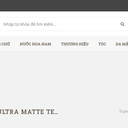
 CHỦ
NƯỚC HOA NAM
THƯƠNG HIỆU
TÓC
DA M
BỘT TẠO PHỒNG DAPPER DAN ULTRA MATTE TEXTURE DUST
Tran