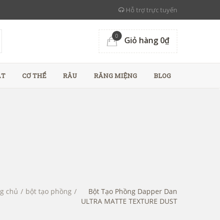
Hỗ trợ trực tuyến
0
Giỏ hàng 0₫
ẶT
CƠ THỂ
RÂU
RĂNG MIỆNG
BLOG
g chủ
/
bột tạo phồng
/
Bột Tạo Phồng Dapper Dan
ULTRA MATTE TEXTURE DUST