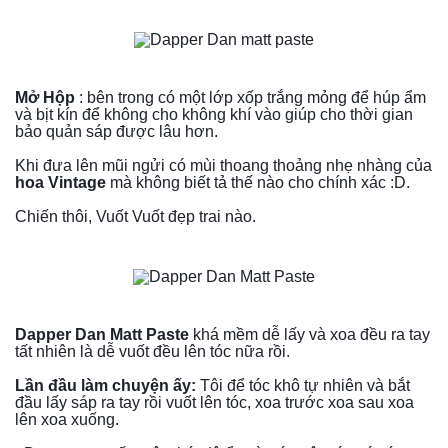
Mở Hộp
 : bên trong có một lớp xốp trắng mỏng để húp ẩm 
và bịt kín để không cho không khí vào giúp cho thời gian 
bảo quản sáp được lâu hơn.
Khi đưa lên mũi ngửi có mùi thoang thoảng nhẹ nhàng của 
hoa Vintage
 mà không biết tả thế nào cho chính xác :D.
Chiến thôi, Vuốt Vuốt đẹp trai nào.
Dapper Dan Matt Paste
 khá mềm dễ lấy và xoa đều ra tay 
tất nhiên là dễ vuốt đều lên tóc nữa rồi.
Lần đầu làm chuyện ấy:
 Tôi để tóc khô tự nhiên và bắt 
đầu lấy sáp ra tay rồi vuốt lên tóc, xoa trước xoa sau xoa 
lên xoa xuống.