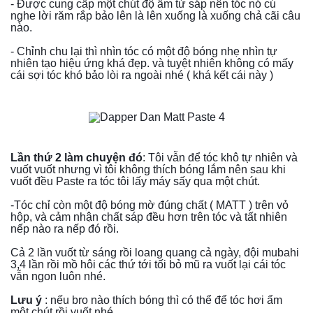
- Được cung cấp một chút độ ẩm từ sáp nên tóc nó cú 
nghe lời răm rắp bảo lên là lên xuống là xuống chả cãi câu 
nào.
- Chỉnh chu lại thì nhìn tóc có một độ bóng nhẹ nhìn tự 
nhiên tạo hiệu ứng khá đẹp. và tuyệt nhiên không có mấy 
cái sợi tóc khó bảo lòi ra ngoài nhé ( khá kết cái này )
Lần thứ 2 làm chuyện đó
: Tôi vẫn để tóc khô tự nhiên và 
vuốt vuốt nhưng vì tôi không thích bóng lắm nên sau khi 
vuốt đều Paste ra tóc tôi lấy máy sấy qua một chút.
-Tóc chỉ còn một độ bóng mờ đúng chất ( MATT ) trên vỏ 
hộp, và cảm nhận chất sáp đều hơn trên tóc và tất nhiên 
nếp nào ra nếp đó rồi.
Cả 2 lần vuốt từ sáng rồi loang quang cả ngày, đội mubahi 
3,4 lần rồi mồ hôi các thứ tới tối bỏ mũ ra vuốt lại cái tóc 
vẫn ngon luôn nhé.
Lưu ý
 : nếu bro nào thích bóng thì có thể để tóc hơi ẩm 
một chút rồi vuốt nhé.