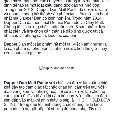
gian mười năm bởi các chuyên gia trong thương mại, xác 
định để tạo ra một loạt kiểu dáng độc đáo và nhỏ gọn. 
Trong năm 2012, Dapper Dan Matt Paste đã được đưa ra 
và nhanh chóng trở thành sản phẩm tạo kiểu mờ linh hoạt 
nhất mà Dapper Dan có kinh nghiệm. Trong năm 2014 
Dapper Dan đã thêm một Deluxe Pomade và Clay Matt. 
Chúng tôi tin tưởng chắc chắn rằng với 3 sản phẩm được 
phát triển và lựa chọn cẩn thận sẽ đáp ứng được tất cả 
nhu cầu về phong cách, kiểu tóc của bạn.
Dapper Dan một sản phẩm rất mới tại Việt Nam nhưng lại 
là sản phẩm rất phổ biến tại nhiều nước trên thế giới, hãy 
xem chúng có gì nhé.
Dapper Dan Matt Paste
 với chiếc vỏ được làm bằng thiếc 
khá dày tạo cảm giắc rất chắc chán khi cầm trên tay, với 
màu vàng xậm và những họa tiết xước xước tạo cho tao 
cảm giác cũ kĩ và bí ẩn khi cầm trên tay. Với thông tin đầu 
tiên đặp vào mắt khi nhìn thấy lọ sáp là " HIGH HOLD LOW 
SHINE " trong đầu tôi hình dung chắc chúng lại là kiểu 
pomade có dộ giữ nếp tốt nhưng độ bóng nhẹ đây mà.