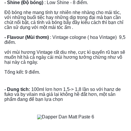
- Shine (Độ bóng)
 : Low Shine - 8 điểm.
Độ bóng nhẹ mang tính tự nhiên nhẹ nhàng cho mái tóc, 
với những buổi tiệc hay những dịp trọng đại mà bạn cần 
chút nổi bật, cá tính và bóng bẩy đầy kiểu cách thì bạn chỉ 
cần sử dụng với một mái tóc ẩm .
- Flavour (Mùi thơm)
 : Vintage cologne ( hoa Vintage)  9,5 
điểm.
với mùi hương Vintage rất dịu nhẹ, cực kì quyến rũ bạn sẽ 
muốn hít hà cả ngày cái mùi hương tưởng chừng như vô 
hại này cả ngày.
Tổng kết: 9 điểm.
- Dung tich:
 100ml lơn hơn 1,5-> 1,8 lần so với hanz de 
fuko và by vilain mà giá lại không hề đắt hơn, một sản 
phẩm đang để bạn lựa chọn