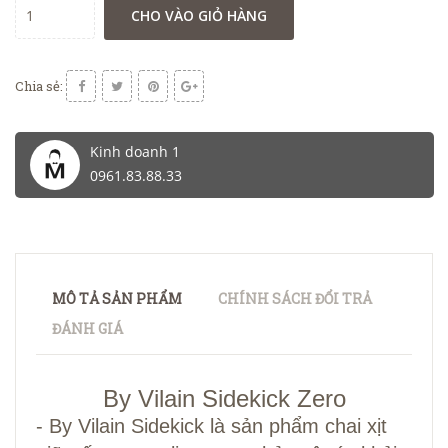
CHO VÀO GIỎ HÀNG
Chia sẻ:
Kinh doanh 1
0961.83.88.33
MÔ TẢ SẢN PHẨM
CHÍNH SÁCH ĐỔI TRẢ
ĐÁNH GIÁ
By Vilain Sidekick Zero
- By Vilain Sidekick là sản phẩm chai xịt