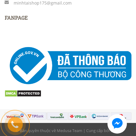
minhtaishop175@gmail.com
FANPAGE
© Bản quyền thuộc về Medusa Team | Cung cấp bởi Sapo.