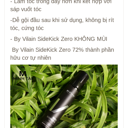
- Làm tóc trông dày hơn khi kết hợp với
sáp vuốt tóc
-Dễ gội đầu sau khi sử dụng, không bị rít
tóc, cứng tóc
- By Vilain SideKick Zero KHÔNG MÙI
By Vilain SideKick Zero 72% thành phần
hữu cơ tự nhiên