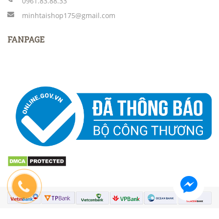
0961.83.88.33
minhtaishop175@gmail.com
FANPAGE