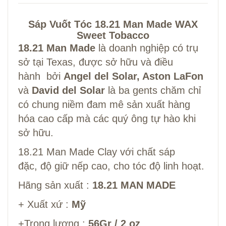
Sáp Vuốt Tóc 18.21 Man Made WAX
Sweet Tobacco
18.21 Man Made
là doanh nghiệp có trụ
sở tại Texas, được sở hữu và điều
hành bởi
Angel del Solar, Aston LaFon
và
David del Solar
là ba gents chăm chỉ
có chung niềm đam mê sản xuất hàng
hóa cao cấp mà các quý ông tự hào khi
sở hữu.
18.21 Man Made Clay với chất sáp
đặc, độ giữ nếp cao, cho tóc độ linh hoạt.
Hãng sản xuất :
18.21 MAN MADE
+ Xuất xứ :
Mỹ
+Trọng lượng :
56Gr / 2 oz