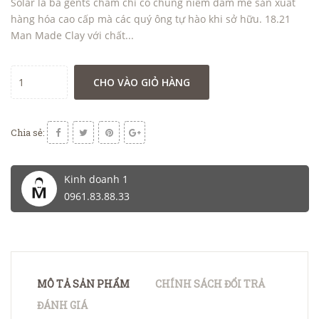
Solar là ba gents chăm chỉ có chung niềm đam mê sản xuất
hàng hóa cao cấp mà các quý ông tự hào khi sở hữu. 18.21
Man Made Clay với chất...
CHO VÀO GIỎ HÀNG
Chia sẻ:
Kinh doanh 1
0961.83.88.33
MÔ TẢ SẢN PHẨM
CHÍNH SÁCH ĐỔI TRẢ
ĐÁNH GIÁ