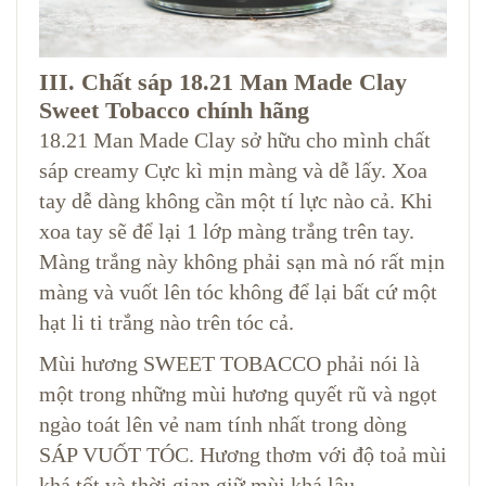
III. Chất sáp 18.21 Man Made Clay
Sweet Tobacco chính hãng
18.21 Man Made Clay sở hữu cho mình chất
sáp creamy Cực kì mịn màng và dễ lấy. Xoa
tay dễ dàng không cần một tí lực nào cả. Khi
xoa tay sẽ để lại 1 lớp màng trắng trên tay.
Màng trắng này không phải sạn mà nó rất mịn
màng và vuốt lên tóc không để lại bất cứ một
hạt li ti trắng nào trên tóc cả.
Mùi hương SWEET TOBACCO phải nói là
một trong những mùi hương quyết rũ và ngọt
ngào toát lên vẻ nam tính nhất trong dòng
SÁP VUỐT TÓC. Hương thơm với độ toả mùi
khá tốt và thời gian giữ mùi khá lâu.