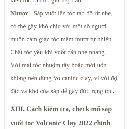
kiểu tóc cần độ giữ nếp cao
Nhược
: Sáp vuốt lên tóc tạo độ rít nhẹ,
có thể gây khó chịu với một số người
muốn cảm giác tóc mềm mượt tự nhiên
Chất tóc yếu khi vuốt cần nhẹ nhàng
Với mái tóc nhuộm tẩy hoặc mới uốn
không nên dùng Volcaninc clay, vì với độ
đặc,và khô của sáp dễ gây đứt, rụng tóc.
XIII. Cách kiểm tra, check mã sáp
vuốt tóc Volcanic Clay 2022 chính