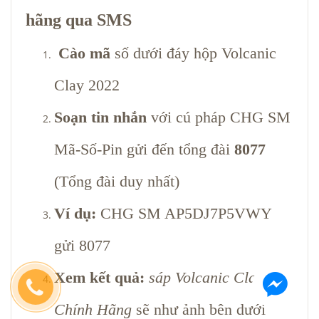
hãng qua SMS
Cào mã
số dưới đáy hộp Volcanic
Clay 2022
Soạn tin nhắn
với cú pháp CHG SM
Mã-Số-Pin gửi đến tổng đài
8077
(Tổng đài duy nhất)
Ví dụ:
CHG SM AP5DJ7P5VWY
gửi 8077
Xem kết quả:
sáp Volcanic Clay
Chính Hãng
sẽ như ảnh bên dưới