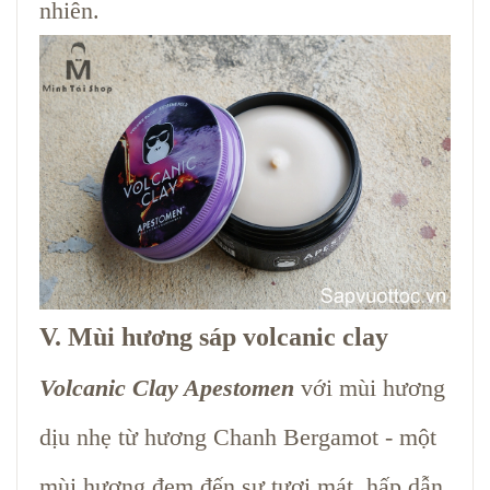
nhiên.
V. Mùi hương sáp volcanic clay
Volcanic Clay Apestomen
với mùi hương
dịu nhẹ từ hương Chanh Bergamot - một
mùi hương đem đến sự tươi mát, hấp dẫn