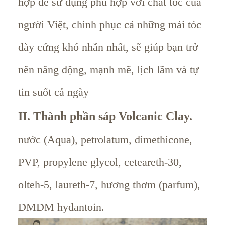
hợp để sử dụng phù hợp với chất tóc của
người Việt, chinh phục cả những mái tóc
dày cứng khó nhằn nhất, sẽ giúp bạn trở
nên năng động, mạnh mẽ, lịch lãm và tự
tin suốt cả ngày
II. Thành phần sáp Volcanic Clay.
nước (Aqua), petrolatum, dimethicone,
PVP, propylene glycol, ceteareth-30,
olteh-5, laureth-7, hương thơm (parfum),
DMDM hydantoin.