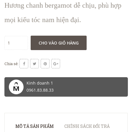
Hương chanh bergamot dễ chịu, phù hợp
mọi kiểu tóc nam hiện đại.
CHO VÀO GIỎ HÀNG
Chia sẻ:
Kinh doanh 1
0961.83.88.33
MÔ TẢ SẢN PHẨM
CHÍNH SÁCH ĐỔI TRẢ