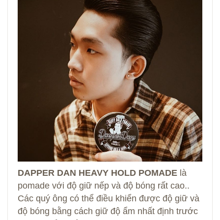
DAPPER DAN HEAVY HOLD POMADE
là
pomade với độ giữ nếp và độ bóng rất cao..
Các quý ông có thể điều khiển được độ giữ và
độ bóng bằng cách giữ độ ẩm nhất định trước