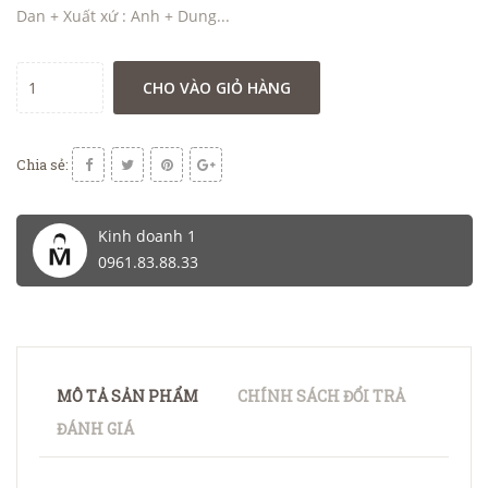
Dan + Xuất xứ : Anh + Dung...
CHO VÀO GIỎ HÀNG
Chia sẻ:
Kinh doanh 1
0961.83.88.33
MÔ TẢ SẢN PHẨM
CHÍNH SÁCH ĐỔI TRẢ
ĐÁNH GIÁ