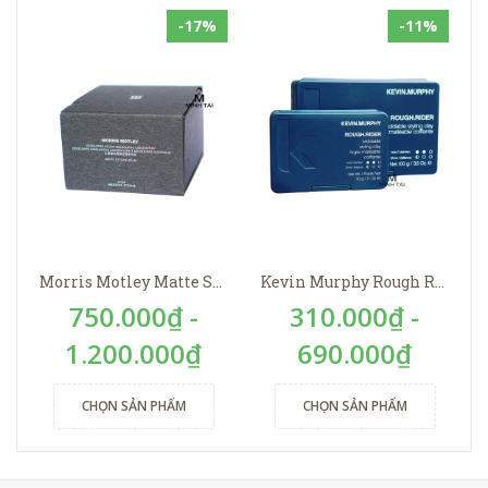
-17%
-11%
Morris Motley Matte Styling Balm
Kevin Murphy Rough Rider
750.000₫ -
310.000₫ -
1.200.000₫
690.000₫
CHỌN SẢN PHẨM
CHỌN SẢN PHẨM