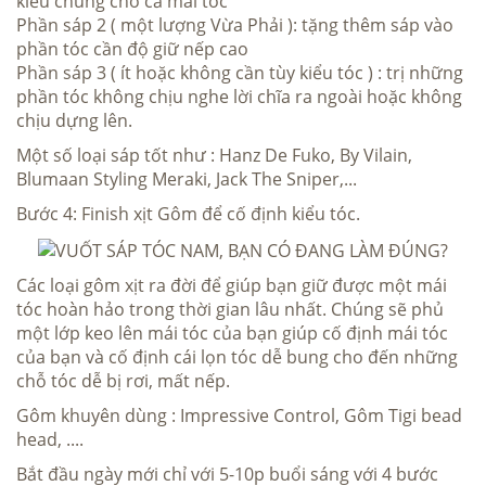
kiểu chung cho cả mái tóc
Phần sáp 2 ( một lượng Vừa Phải ): tặng thêm sáp vào
phần tóc cần độ giữ nếp cao
Phần sáp 3 ( ít hoặc không cần tùy kiểu tóc ) : trị những
phần tóc không chịu nghe lời chĩa ra ngoài hoặc không
chịu dựng lên.
Một số loại sáp tốt như :
Hanz De Fuko
,
By Vilain
,
Blumaan Styling Meraki
, Jack The Sniper,...
Bước 4: Finish xịt Gôm để cố định kiểu tóc.
Các loại gôm xịt ra đời để giúp bạn giữ được một mái
tóc hoàn hảo trong thời gian lâu nhất. Chúng sẽ phủ
một lớp keo lên mái tóc của bạn giúp cố định mái tóc
của bạn và cố định cái lọn tóc dễ bung cho đến những
chỗ tóc dễ bị rơi, mất nếp.
Gôm khuyên dùng :
Impressive Control
,
Gôm Tigi bead
head
, ....
Bắt đầu ngày mới chỉ với 5-10p buổi sáng với 4 bước