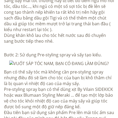
Sáng dậy mái tóc thường hay bị bết do đêm ngủ mồ hôi
tóc, dầu tóc..., khi ngủ có một số sợi tóc bị đè lên sẽ
cong tạo thành nếp khiến ta rất khó trị nên hãy gội
sạch đầu bằng dầu gội Tigi và có thể thêm một chút
dầu xả giúp tóc mềm mượt trở lại trạng thái ban đầu (
kiểu như restart lại tóc ).
Dùng khăn khô lau cho tóc hết nước sau đó chuyển
sang bước tiếp theo nhé.
Bước 2: Sử dụng
Pre-styling spray
và sấy tạo kiểu.
Bạn có thế sấy tóc mà không cần pre-styling spray
nhưng điều đó sẽ làm cho tóc của bạn bị khô thâm chí
là bị quan vì nhiệt độ cao của máy sấy.
Pre-styling spray bạn có thể dùng xịt
By Vilain SIDEKICK
hoặc wax
Blumaan Styling Meraki
... để tạo một lớp bảo
vệ cho tóc khỏi nhiệt độ cao của máy sấy và giúp tóc
được bổ sung một độ giữ nếp đáng kể.
Đầu tiên bạn sử dụng sản phẩm Pre lên mái tóc ẩm sau