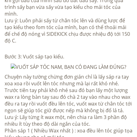
khi gội đầu của mình sau đó bắt đầu sấy. Trong quá
trình sấy bạn vừa sấy vừa tạo kiểu cho mái tóc của
mình.
Lưu ý: Luôn phải sấy từ chân tóc lên và dùng lược để
tạo kiểu theo fom tóc của mình, bạn có thể thoải mái
để chế độ nóng vì
SIDEKICK
chịu được nhiệu độ tới 150
độ C.
Bước 3: Vuốt sáp tạo kiểu.
Chuyện này tường chừng đơn giản chỉ là lấy sáp ra tay
xoa xoa rồi vuốt lên tóc nhưng mà lại rất khó nhé.
Trước tiên tay phải khô nhé sau đó bạn lấy một lượng
wax ra lòng bàn tay sau đó chà 2 tay vào nhau cho wax
đều ra tay rồi vuốt đều lên tóc, vuốt wax từ chân tóc tới
ngọn sẽ giúp tóc giữ được nếp mà không bị đổ lả tả.
Lưu ý: Lấy từng ít wax một, nên chia ra làm 3 phần độ
nhiều ít tùy theo độ dài ngắn của tóc.
Phần sáp 1 ( Nhiều Wax nhất ) : xoa đều lên tóc giúp tọa