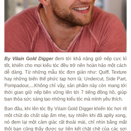
By Vilain Gold Digger
đem tới khả năng giữ nếp cực kì
tốt, khiến cho mọi kiểu tóc đều trở nên hoàn hảo một cách
dễ dàng. Từ những mẫu tóc đơn giản như: Quiff, Texture
hay những biến thể phức tạp hơn là: Undercut, Side Part,
Pompadour,....Không chỉ vậy, sản phẩm này còn mang tới
thời gian giữ nếp bền vững lên tới 7 tiếng đồng hồ, giúp
bạn thỏa sức sáng tạo những kiểu tóc mà mình yêu thích.
Ban đầu, khi lên tóc By Vilain Gold Digger khiến tóc hơi rít
một chút do chất sáp ẩm nhẹ, tuy nhiên khi đã aplly xong,
nó đem lại một cảm giác rất thoải mái, chỉ nhìn bằng mắt
thôi bạn cũng thấy được sự liên kết chặt chẽ của các sợi