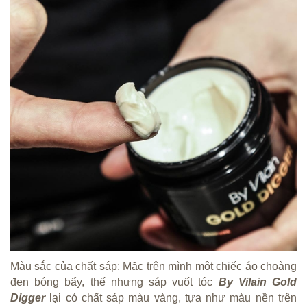
Màu sắc của chất sáp: Mặc trên mình một chiếc áo choàng
đen bóng bẩy, thế nhưng sáp vuốt tóc
By Vilain Gold
Digger
lại có chất sáp màu vàng, tựa như màu nền trên