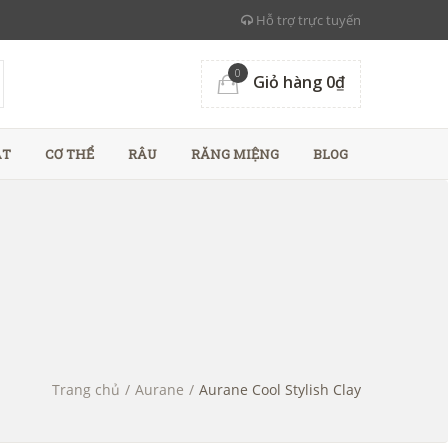
Hỗ trợ trực tuyến
0
Giỏ hàng 0₫
ẶT
CƠ THỂ
RÂU
RĂNG MIỆNG
BLOG
Trang chủ
/
Aurane
/
Aurane Cool Stylish Clay