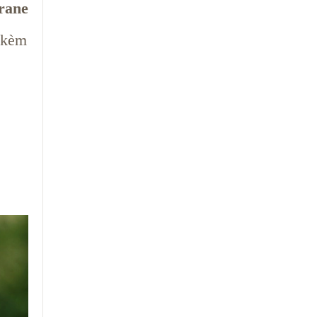
rane
i kèm