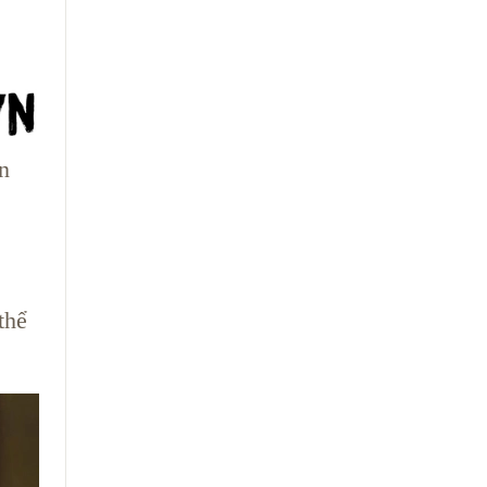
n
thể